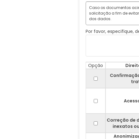
Caso os documentos acima
solicitação a fim de evita
dos dados.
Por favor, especifique,
Opção
Direit
Confirmação
tr
Acess
Correção de 
inexatos o
Anonimizaç