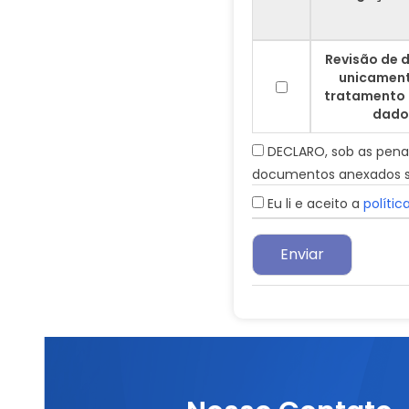
Revisão de 
unicamen
tratamento
dado
DECLARO, sob as penas 
documentos anexados sã
Eu li e aceito a
polític