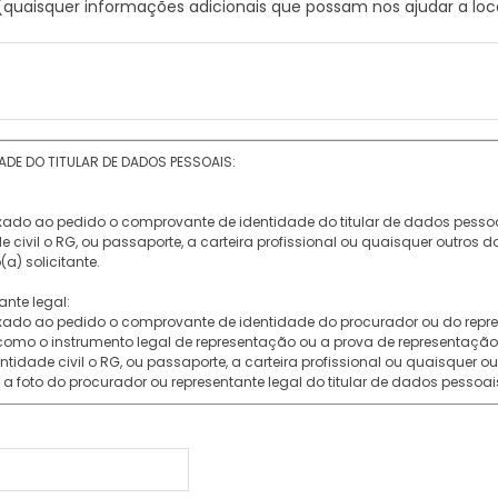
(quaisquer informações adicionais que possam nos ajudar a loc
DE DO TITULAR DE DADOS PESSOAIS:
xado ao pedido o comprovante de identidade do titular de dados pesso
 civil o RG, ou passaporte, a carteira profissional ou quaisquer outro
(a) solicitante.
ante legal:
xado ao pedido o comprovante de identidade do procurador ou do represe
omo o instrumento legal de representação ou a prova de representação 
idade civil o RG, ou passaporte, a carteira profissional ou quaisquer 
a foto do procurador ou representante legal do titular de dados pessoai