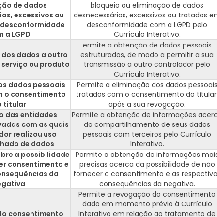
ção de dados
bloqueio ou eliminação de dados
os, excessivos ou
desnecessários, excessivos ou tratados 
 desconformidade
desconformidade com a LGPD pelo
m a LGPD
Currículo Interativo.
ermite a obtenção de dados pessoais
 dos dados a outro
estruturados, de modo a permitir a sua
 serviço ou produto
transmissão a outro controlador pelo
Currículo Interativo.
os dados pessoais
Permite a eliminação dos dados pessoai
m o consentimento
tratados com o consentimento do titular
 titular
após a sua revogação.
o das entidades
Permite a obtenção de informações acer
ivadas com as quais
do compartilhamento de seus dados
dor realizou uso
pessoais com terceiros pelo Currículo
lhado de dados
Interativo.
bre a possibilidade
Permite a obtenção de informações mai
er consentimento e
precisas acerca da possibilidade de não
onsequências da
fornecer o consentimento e as respectiv
egativa
consequências da negativa.
Permite a revogação do consentimento
dado em momento prévio à Currículo
do consentimento
Interativo em relação ao tratamento de