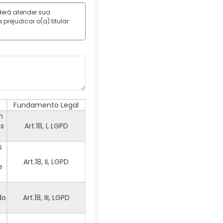
derá atender sua
prejudicar o(a) titular
Fundamento Legal
m
is
Art.18, I, LGPD
s
Art.18, II, LGPD
e
s
do
Art.18, III, LGPD