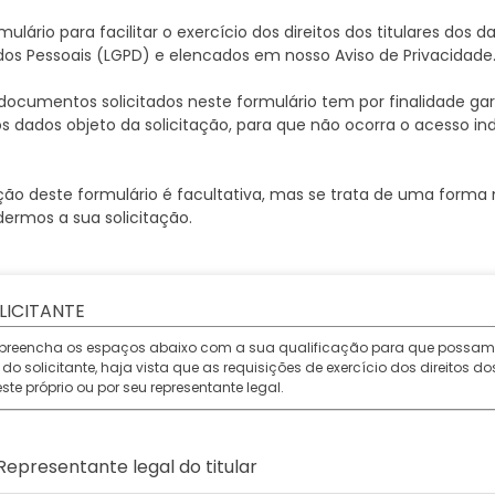
ulário para facilitar o exercício dos direitos dos titulares dos d
os Pessoais (LGPD) e elencados em nosso Aviso de Privacidade
ocumentos solicitados neste formulário tem por finalidade gar
s dados objeto da solicitação, para que não ocorra o acesso ind
ão deste formulário é facultativa, mas se trata de uma forma m
ermos a sua solicitação.
LICITANTE
preencha os espaços abaixo com a sua qualificação para que possamo
o solicitante, haja vista que as requisições de exercício dos direitos do
ste próprio ou por seu representante legal.
Representante legal do titular