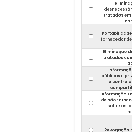
elimina
desnecessári
tratados em
co
Portabilidade
fornecedor de
Eliminação d
tratados co
do
Informaçã
públicas e pr
o controla
comparti
Informação so
de não fornec
sobre as c
n
Revogação 