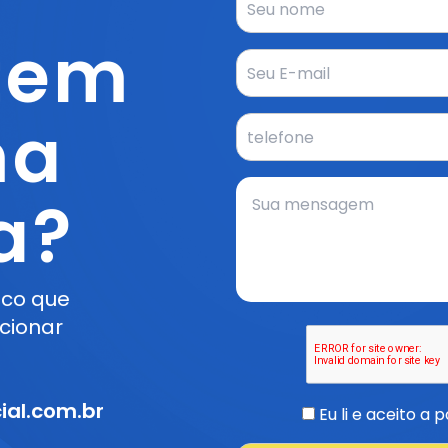
tem
ma
a?
sco que
ucionar
ial.com.br
Eu li e aceito a 