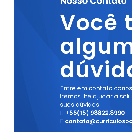
Nosso Contato
Você 
algu
dúvid
Entre em contato cono
iremos lhe ajudar a sol
suas dúvidas.
+55(15) 98822.8990
contato@curriculosoc